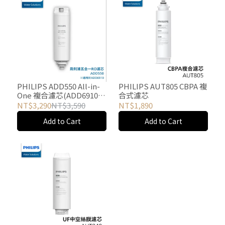
PHILIPS ADD550 All-in-
PHILIPS AUT805 CBPA 複
One 複合濾芯(ADD6910M
合式濾芯
適用)
NT$3,290
NT$3,590
NT$1,890
Add to Cart
Add to Cart