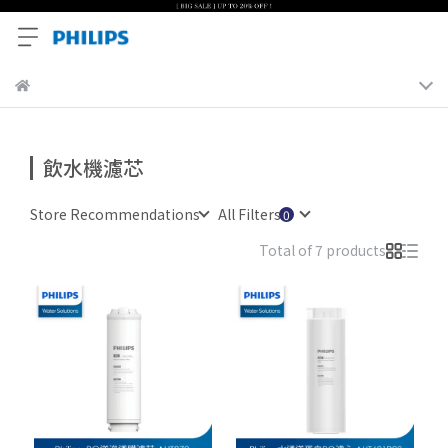
飲水機濾芯
Store Recommendations
All Filters
Total of 7 products